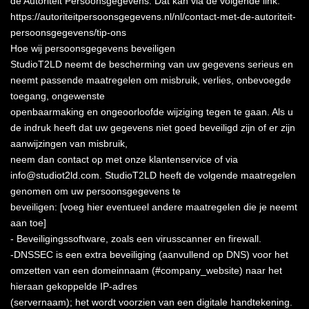
de Autoriteit Persoonsgegevens. Dat kan via de volgende link:
https://autoriteitpersoonsgegevens.nl/nl/contact-met-de-autoriteit-
persoonsgegevens/tip-ons
Hoe wij persoonsgegevens beveiligen
StudioT2LD neemt de bescherming van uw gegevens serieus en
neemt passende maatregelen om misbruik, verlies, onbevoegde
toegang, ongewenste
openbaarmaking en ongeoorloofde wijziging tegen te gaan. Als u
de indruk heeft dat uw gegevens niet goed beveiligd zijn of er zijn
aanwijzingen van misbruik,
neem dan contact op met onze klantenservice of via
info@studiot2ld.com. StudioT2LD heeft de volgende maatregelen
genomen om uw persoonsgegevens te
beveiligen: [voeg hier eventueel andere maatregelen die je neemt
aan toe]
- Beveiligingssoftware, zoals een virusscanner en firewall.
-DNSSEC is een extra beveiliging (aanvullend op DNS) voor het
omzetten van een domeinnaam (#company_website) naar het
hieraan gekoppelde IP-adres
(servernaam); het wordt voorzien van een digitale handtekening.