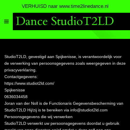
VERHUISD naar www.time2linedance.nl
Ga
direct
Dance StudioT2LD
naar
de
hoofdinhoud
StudioT2LD, gevestigd aan Spijkenisse, is verantwoordelijk voor
de verwerking van persoonsgegevens zoals weergegeven in deze
privacyverklaring.
Contactgegevens:
https://www.studiot2ld.com/
Spijkenisse
0636034458
Joran van der Noll is de Functionaris Gegevensbescherming van
StudioT2LD Hij/zij is te bereiken via info@studiot2ld.com
Persoonsgegevens die wij verwerken
StudioT2LD verwerkt uw persoonsgegevens doordat u gebruik
maakt van onze diensten en/of omdat u deze zelf aan ons