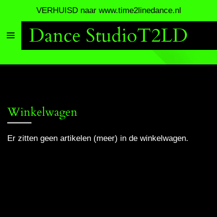
VERHUISD naar www.time2linedance.nl
Ga
direct
Dance StudioT2LD
naar
de
hoofdinhoud
Winkelwagen
Er zitten geen artikelen (meer) in de winkelwagen.