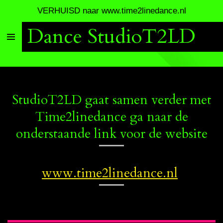
VERHUISD naar www.time2linedance.nl
Ga
direct
Dance StudioT2LD
naar
de
hoofdinhoud
StudioT2LD gaat samen verder met
Time2linedance ga naar de
onderstaande link voor de website
www.time2linedance.nl