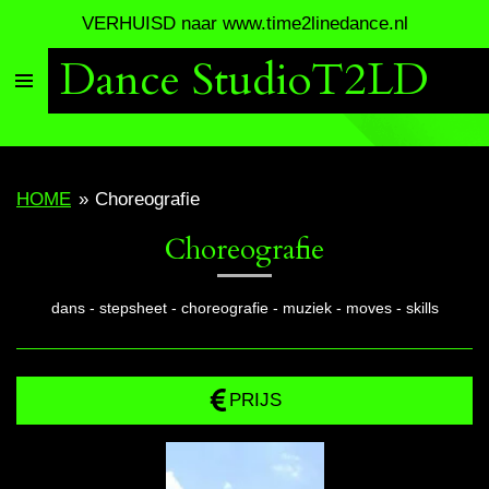
VERHUISD naar www.time2linedance.nl
Ga
direct
Dance StudioT2LD
naar
de
hoofdinhoud
HOME
»
Choreografie
Choreografie
dans - stepsheet - choreografie - muziek - moves - skills
PRIJS