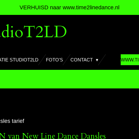
VERHUISD naar www.time2linedance.nl
udioT2LD
TIE STUDIOT2LD
FOTO'S
CONTACT
WWW.TI
les tarief
van New Line Dance Dansles