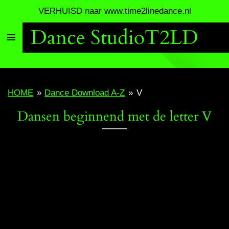
VERHUISD naar www.time2linedance.nl
Ga
direct
Dance StudioT2LD
naar
de
hoofdinhoud
HOME
»
Dance Download A-Z
»
V
Dansen beginnend met de letter V