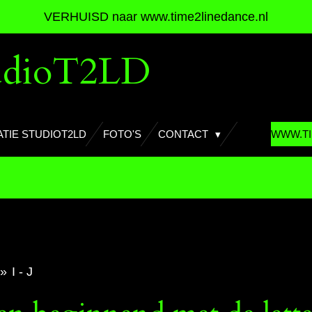
VERHUISD naar www.time2linedance.nl
udioT2LD
TIE STUDIOT2LD
FOTO'S
CONTACT
WWW.TI
»
I - J