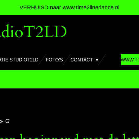
VERHUISD naar www.time2linedance.nl
udioT2LD
TIE STUDIOT2LD
FOTO'S
CONTACT
WWW.TI
»
G